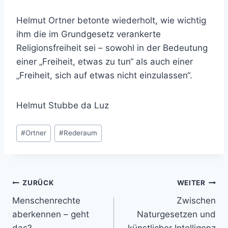
Helmut Ortner betonte wiederholt, wie wichtig
ihm die im Grundgesetz verankerte
Religionsfreiheit sei – sowohl in der Bedeutung
einer „Freiheit, etwas zu tun“ als auch einer
„Freiheit, sich auf etwas nicht einzulassen“.
Helmut Stubbe da Luz
Schlagworte:
#
Ortner
#
Rederaum
Beitragsnavigation
ZURÜCK
WEITER
Menschenrechte
Zwischen
aberkennen – geht
Naturgesetzen und
das?
künstlicher Intelligenz