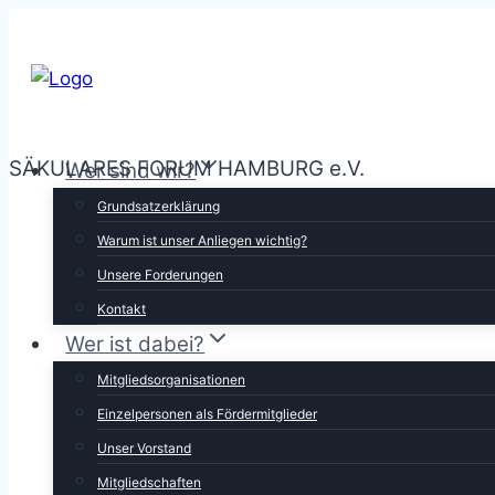
Zum
Inhalt
springen
SÄKULARES FORUM HAMBURG e.V.
Wer sind wir?
Grundsatzerklärung
Warum ist unser Anliegen wichtig?
Unsere Forderungen
Kontakt
Wer ist dabei?
Mitgliedsorganisationen
Einzelpersonen als Fördermitglieder
Unser Vorstand
Mitgliedschaften