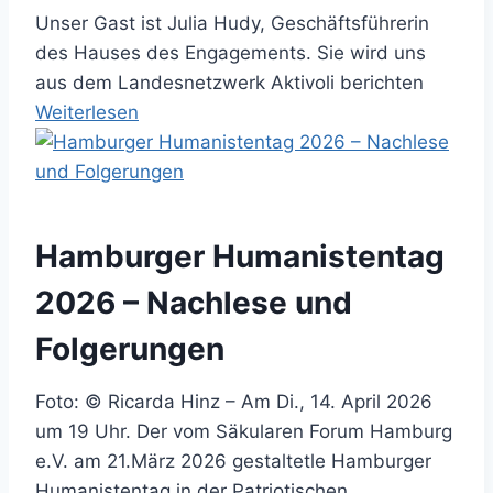
g
Unser Gast ist Julia Hudy, Geschäftsführerin
i
des Hauses des Engagements. Sie wird uns
ö
aus dem Landesnetzwerk Aktivoli berichten
s
:
Weiterlesen
e
L
G
a
e
n
f
d
ä
Hamburger Humanistentag
e
n
s
2026 – Nachlese und
g
n
n
Folgerungen
e
i
t
s
Foto: © Ricarda Hinz – Am Di., 14. April 2026
z
-
um 19 Uhr. Der vom Säkularen Forum Hamburg
w
S
e.V. am 21.März 2026 gestaltetle Hamburger
e
e
Humanistentag in der Patriotischen