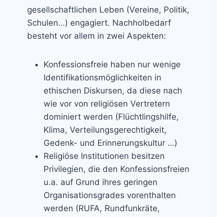
a
gesellschaftlichen Leben (Vereine, Politik,
c
n
Schulen…) engagiert. Nachholbedarf
h
i
besteht vor allem in zwei Aspekten:
e
s
B
t
Konfessionsfreie haben nur wenige
e
e
Identifikationsmöglichkeiten in
g
n
ethischen Diskursen, da diese nach
l
t
wie vor von religiösen Vertretern
e
a
dominiert werden (Flüchtlingshilfe,
i
g
Klima, Verteilungsgerechtigkeit,
t
2
Gedenk- und Erinnerungskultur …)
u
0
Religiöse Institutionen besitzen
n
2
Privilegien, die den Konfessionsfreien
g
6
u.a. auf Grund ihres geringen
i
–
Organisationsgrades vorenthalten
n
N
werden (RUFA, Rundfunkräte,
L
a