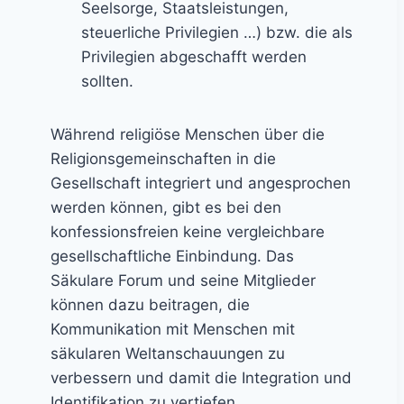
Seelsorge, Staatsleistungen,
e
c
steuerliche Privilegien …) bzw. die als
b
h
Privilegien abgeschafft werden
e
l
sollten.
n
e
s
s
k
Während religiöse Menschen über die
e
r
Religionsgemeinschaften in die
u
i
Gesellschaft integriert und angesprochen
n
s
werden können, gibt es bei den
d
e
konfessionsfreien keine vergleichbare
F
n
gesellschaftliche Einbindung. Das
o
Säkulare Forum und seine Mitglieder
l
können dazu beitragen, die
g
Kommunikation mit Menschen mit
e
säkularen Weltanschauungen zu
r
verbessern und damit die Integration und
u
Identifikation zu vertiefen.