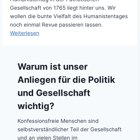
r
e
Gesellschaft von 1765 liegt hinter uns. Wir
k
l
wollen die bunte Vielfalt des Humanistentages
A
s
noch einmal Revue passieren lassen.
k
o
:
Weiterlesen
t
r
H
i
g
a
v
e
m
o
o
Warum ist unser
b
l
d
u
i
Anliegen für die Politik
e
r
r
und Gesellschaft
g
w
e
wichtig?
e
r
l
H
Konfessionsfreie Menschen sind
t
u
selbstverständlicher Teil der Gesellschaft
l
m
und an vielen Stellen im
i